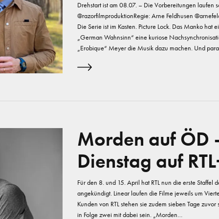
Drehstart ist am 08.07. – Die Vorbereitungen laufen 
@razorfilmproduktionRegie: Arne Feldhusen @arnefe
Die Serie ist im Kasten. Picture Lock. Das Manko ha
„German Wahnsinn“ eine kuriose Nachsynchronisatio
„Erobique“ Meyer die Musik dazu machen. Und paral
Morden auf ÖD –
Dienstag auf RTL
Für den 8. und 15. April hat RTL nun die erste Staffe
angekündigt. Linear laufen die Filme jeweils um Vie
Kunden von RTL stehen sie zudem sieben Tage zuvor s
in Folge zwei mit dabei sein. „Morden…