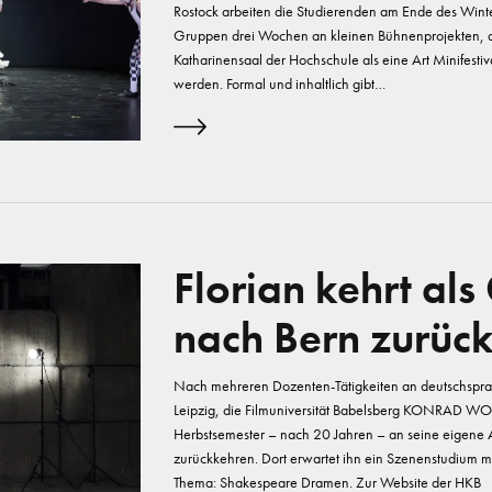
Rostock arbeiten die Studierenden am Ende des Winte
Gruppen drei Wochen an kleinen Bühnenprojekten, di
Katharinensaal der Hochschule als eine Art Minifesti
werden. Formal und inhaltlich gibt…
Florian kehrt al
nach Bern zurüc
Nach mehreren Dozenten-Tätigkeiten an deutschspra
Leipzig, die Filmuniversität Babelsberg KONRAD WOLF
Herbstsemester – nach 20 Jahren – an seine eigene A
zurückkehren. Dort erwartet ihn ein Szenenstudium m
Thema: Shakespeare Dramen. Zur Website der HKB