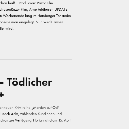
schon heiß… Produktion: Razor Film
ldhusenRazor Film, Arne Feldhusen UPDATE:
t ein Wochenende lang im Hamburger Tonstudio
ns-Session eingelegt. Nun wird Carsten
lel wird…
 Tödlicher
+
l der neuen Krimireihe „Morden auf Öd“
rtel nach Acht, zahlenden Kundinnen und
chon zur Verfügung. Florian wird am 15. April